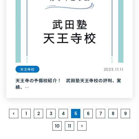
天王寺校
2023.11.11
天王寺の予備校紹介！ 武田塾天王寺校の評判、実
績、…
<
1
2
3
4
5
6
7
8
9
10
11
>