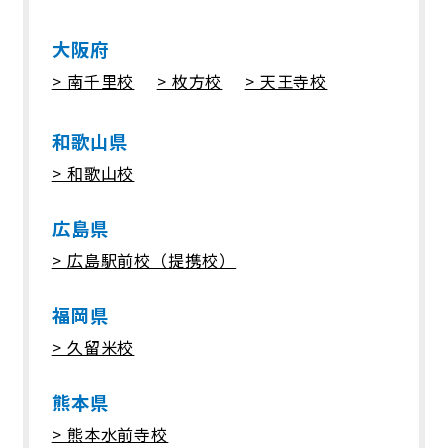
名称 株式会社ポラリス
大阪府
所在地
〒550-0004
> 南千里校
> 枚方校
> 天王寺校
大阪市西区靱本町1-18-8 AXIS WEST本
町ビル7F
和歌山県
メールアドレス info@polaris-
> 和歌山校
academia.com
7. 組織・体制
広島県
当社は、を個人情報管理責任者とし、個
> 広島駅前校（提携校）
人情報の適正な管理及び継続的な改善を
実施いたします。
福岡県
> 久留米校
8. その他の注意事項
当社が運営するコンテンツや掲載広告な
熊本県
どからリンクされている第三者のサイト
> 熊本水前寺校
及びサービスは、当社とは独立した個人