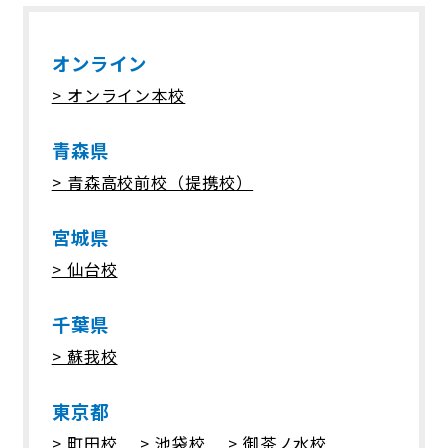
3. 個人情報の安全管理について
オンライン
当社は、取り扱う個人情報の漏洩、滅失
またはき損の防止その他の個人情報の安
> オンライン本校
全管理のために必要かつ適切な措置を講
じます。
青森県
> 青森高校前校（提携校）
4. 個人情報の委託について
当社は、個人情報の取り扱いの全部また
宮城県
は一部を第三者に委託する場合は、当該
> 仙台校
第三者について厳正な調査を行い、取り
扱いを委託された個人情報の安全管理が
図られるよう当該第三者に対する必要か
千葉県
つ適切な監督を行います。
> 蘇我校
5. 個人情報の第三者提供について
東京都
当社は、個人情報保護法等の法令に定め
> 町田校
> 池袋校
> 御茶ノ水校