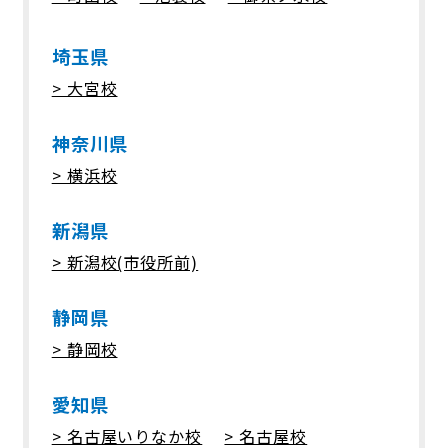
のある場合を除き、個人情報をあらかじ
めご本人の同意を得ることなく、第三者
に提供いたしません。
埼玉県
> 大宮校
6. 個人情報の開示・訂正等について
当社は、ご本人から自己の個人情報につ
神奈川県
いての開示の請求がある場合、速やかに
> 横浜校
開示をいたします。その際、ご本人であ
ることが確認できない場合には、開示に
応じません。個人情報の内容に誤りがあ
新潟県
り、ご本人から訂正・追加・削除の請求
> 新潟校(市役所前)
がある場合、調査の上、速やかにこれら
の請求に対応いたします。
静岡県
その際、ご本人であることが確認できな
い場合には、これらの請求に応じませ
> 静岡校
ん。当社の個人情報の取り扱いにつきま
して、上記の請求・お問い合わせ等ござ
愛知県
いましたら、下記までご連絡くださいま
> 名古屋いりなか校
> 名古屋校
すようお願い申し上げます。