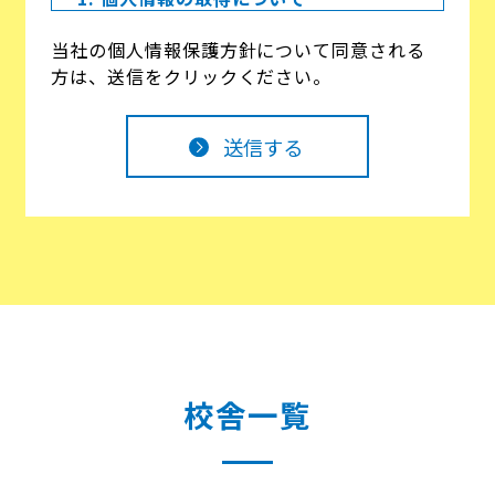
当社は、偽りその他不正の手段によらず
当社の個人情報保護方針について同意される
適正に個人情報を取得いたします。な
方は、送信をクリックください。
お、次のような場合に必要な範囲で個人
情報を収集する場合があります。
1．ご相談・お問い合わせ
2. 個人情報の利用について
当社は、個人情報を以下の利用目的の達
成に必要な範囲内で、利用いたします。
以下に定めのない目的で個人情報を利用
する場合、あらかじめご本人の同意を得
た上で行ないます。
1．ご相談・お問い合わせに対する回答
校舎一覧
や確認のご連絡のため
2．個人情報を特定しない統計情報に利
用するため