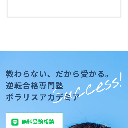
情報の保護に関する規定やデータ収集の
規約を定めています。当サイトはこれら
の規約や活動に対していかなる義務や責
任も負いません。
9. 個人情報の管理方法の継続的改善に
ついて
当社は、個人情報の管理方法を見直し、
継続的に改善を実施します。
教わらない、だから受かる。
10. 本方針の変更について
逆転合格専門塾
本方針の内容は変更されることがありま
す。変更後の本方針については、当社が
ポラリスアカデミア
別途定める場合を除いて、当サイトに掲
載した時から効力を生じるものとしま
す。
無料受験相談