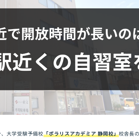
分、大学受験予備校
「ポラリスアカデミア 静岡校」
校舎長