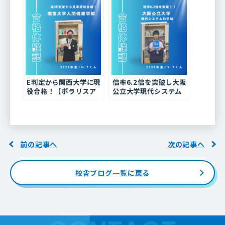
E判定から関西大学に現
倍率6.2倍を突破し大阪
役合格！【ポラリスア
公立大学現代システム
カデミア天王寺校 合格
科学域に逆転合格！
体験記 2025】
【ポラリスアカデミア
天王寺校 合格体験記
2025】
前の記事へ
次の記事へ
校舎ブログ一覧に戻る