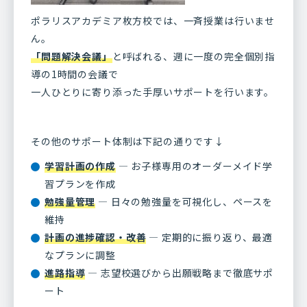
ポラリスアカデミア枚方校では、一斉授業は行いませ
ん。
「問題解決会議」
と呼ばれる、週に一度の完全個別指
導の1時間の会議で
一人ひとりに寄り添った手厚いサポートを行います。
その他のサポート体制は下記の通りです↓
学習計画の作成
— お子様専用のオーダーメイド学
習プランを作成
勉強量管理
— 日々の勉強量を可視化し、ペースを
維持
計画の進捗確認・改善
— 定期的に振り返り、最適
なプランに調整
進路指導
— 志望校選びから出願戦略まで徹底サポ
ート