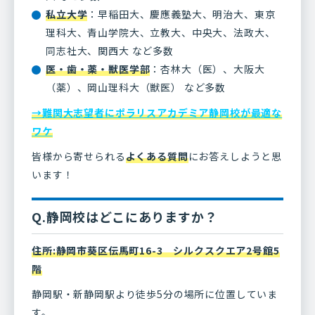
私立大学
：早稲田大、慶應義塾大、明治大、東京
理科大、青山学院大、立教大、中央大、法政大、
同志社大、関西大 など多数
医・歯・薬・獣医学部
：杏林大（医）、大阪大
（薬）、岡山理科大（獣医） など多数
→難関大志望者にポラリスアカデミア静岡校が最適な
ワケ
皆様から寄せられる
よくある質問
にお答えしようと思
います！
Q.静岡校はどこにありますか？
住所:静岡市葵区伝馬町16-3 シルクスクエア2号館5
階
静岡駅・新静岡駅より徒歩5分の場所に位置していま
す。