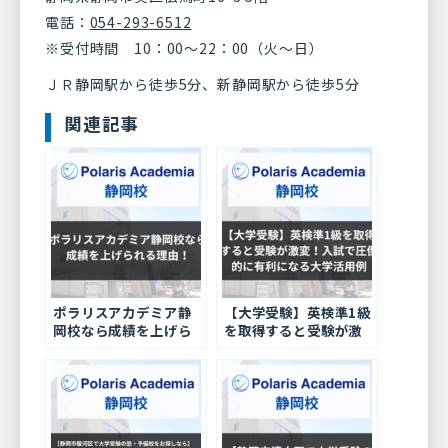
電話：
054-293-6512
※受付時間 10：00～22：00（火～日）
ＪＲ静岡駅から徒歩
5
分、新静岡駅から徒歩
5
分
関連記事
ポラリスアカデミア静
【大学受験】英検準1級
岡校なら成績を上げら
を取得すると受験が激
れる理由！
変！入試で圧倒的に有
利になる大学活用例