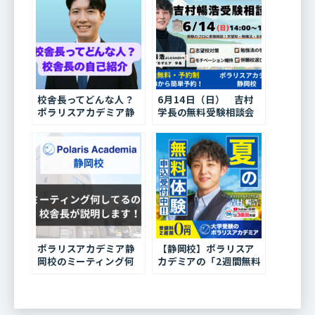
校舎長ってどんな人？
6月14日（日） 吉村
ポラリスアカデミア静
学長の無料受験相談会
岡校・校舎長の自己紹
開催！
介
ポラリスアカデミア静
【静岡校】ポラリスア
岡校のミーティング何
カデミアの「2週間無料
してるの？校舎長が説
体験」で逆転合格を掴
明します！
め！