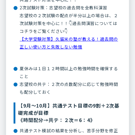
2次試験対策：志望校の過去問を全教科演習
志望校の２次試験の配点が半分以上の場合は、２
次試験対策を中心に！！👇過去問演習については
コチラをご覧ください👇
【大学受験対策】久留米の塾が教える！過去問の
正しい使い方と失敗しない勉強
夏休みは１日１２時間以上の勉強時間を確保する
こと
志望校の共テ：２次の点数配分に応じて勉強時間
も配分しておく
【9月～10月】共通テスト目標の9割＋2次基
礎完成が目標
《時間配分→共テ：２次＝6：4》
共通テスト模試の結果を分析し、苦手分野を修正