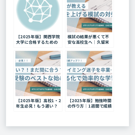
【2025年版】関西学院
模試の結果が悪くて不
大学に合格するための
安な高校生へ｜久留米
勉強法と対策ポイント
の塾長が教える対処法
📚
【2025年版】
【2025年版】高校1・2
【2025年版】勉強時間
年生必見！もう遅い？
の作り方｜1週間で成績
久留米の塾講師が教え
アップする時間管理術
る大学受験勉強を始め
と学習スケジュールの
るベストな時期
立て方