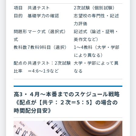
項目
共通テスト
2次試験（個別試験）
目的
基礎学力の確認
志望校の専門性・記述
力評価
問題形
マーク式（選択式）
記述式（論述・証明・
式
英作文など）
教科数
7教科9科目（選択）
1～4教科（大学・学部
により異なる）
配点の
共通テスト：2次試験
大学・学部によって異
比率
＝4:6～1:9など
なる
高3・４月～本番までのスケジュール戦略
《配点が【共テ：２次＝5：5】の場合の
時間配分目安》