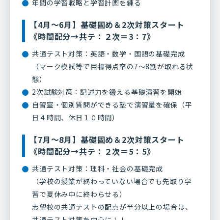
年間の学習戦略と学習計画を練る
【4月～6月】基礎固め＆2次対策スタート
《時間配分→共テ：２次＝3：7》
共通テスト対策：英語・数学・国語の基礎完成
（マーク模試等で目標得点率の7～8割が取れる状
態）
2次試験対策：記述力を鍛える基礎演習を開始
自習室・個別質問ができる塾で演習量を確保（平
日４時間、休日１０時間）
【7月～8月】基礎固め＆2次対策スタート
《時間配分→共テ：２次＝5：5》
共通テスト対策：理科・社会の基礎完成
（学校の授業が終わっていない場合でも先取り学
習で夏休み中に終わらせる）
志望校の共通テストの配点が半分以上の場合は、
共通テスト対策を中心に！！