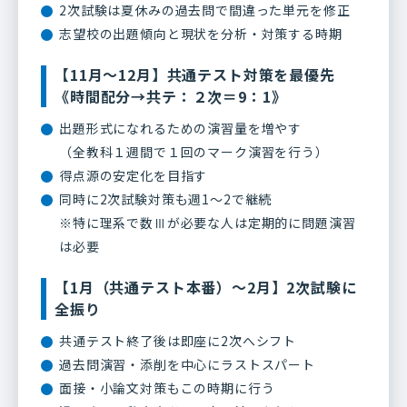
2次試験は夏休みの過去問で間違った単元を修正
志望校の出題傾向と現状を分析・対策する時期
【11月～12月】共通テスト対策を最優先
《時間配分→共テ：２次＝9：1》
出題形式になれるための演習量を増やす
（全教科１週間で１回のマーク演習を行う）
得点源の安定化を目指す
同時に2次試験対策も週1〜2で継続
※特に理系で数Ⅲが必要な人は定期的に問題演習
は必要
【1月（共通テスト本番）～2月】2次試験に
全振り
共通テスト終了後は即座に2次へシフト
過去問演習・添削を中心にラストスパート
面接・小論文対策もこの時期に行う