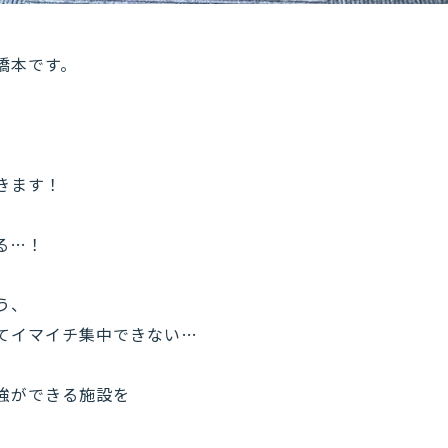
橋本です。
きます！
る…！
う、
てイマイチ集中できない…
強ができる施設を