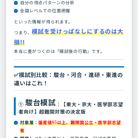
自分の得点パターンの分析
全国レベルでの位置把握
といった情報が得られます。
模試を受けっぱなしにするのは大
つまり、
損!!
本当に差がつくのは「模試後の行動」です。
✅模試別比較：駿台・河合・進研・東進の
違いはこれ！
駿台模試
①
｜【東大・京大・医学部志望
者向け】超難関対策の決定版
対象層
：
偏差値
以上、難関国公立・医学部志望
65
者