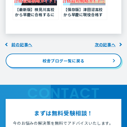
【最新版】検見川高校
【保存版】津田沼高校
から早慶に合格するに
から早慶に現役合格す
は？偏差値55から現役
るには？偏差値55から
合格を掴む受験戦略ガ
逆転する受験戦略ガイ
イド
ド
前の記事へ
次の記事へ
校舎ブログ一覧に戻る
CONTACT
まずは無料受験相談！
今のお悩みの解決策を無料でアドバイスいたします。