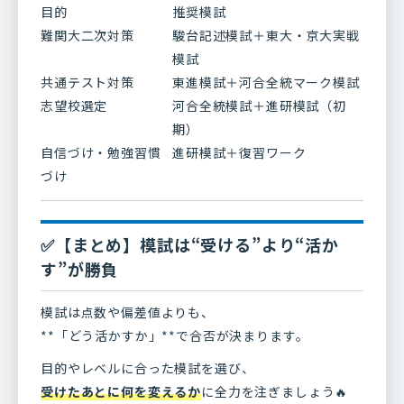
目的
推奨模試
難関大二次対策
駿台記述模試＋東大・京大実戦
模試
共通テスト対策
東進模試＋河合全統マーク模試
志望校選定
河合全統模試＋進研模試（初
期）
自信づけ・勉強習慣
進研模試＋復習ワーク
づけ
✅【まとめ】模試は“受ける”より“活か
す”が勝負
模試は点数や偏差値よりも、
**「どう活かすか」**で合否が決まります。
目的やレベルに合った模試を選び、
受けたあとに何を変えるか
に全力を注ぎましょう🔥