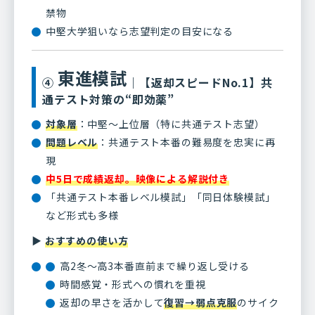
禁物
中堅大学狙いなら志望判定の目安になる
東進模試
④
｜【返却スピードNo.1】共
通テスト対策の“即効薬”
対象層
：中堅〜上位層（特に共通テスト志望）
問題レベル
：共通テスト本番の難易度を忠実に再
現
中5日で成績返却。映像による解説付き
「共通テスト本番レベル模試」「同日体験模試」
など形式も多様
▶
おすすめの使い方
高2冬〜高3本番直前まで繰り返し受ける
時間感覚・形式への慣れを重視
返却の早さを活かして
復習→弱点克服
のサイク