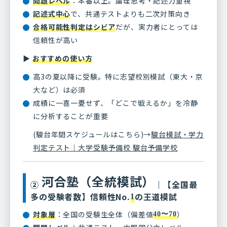
問題レベル
：本番以上。論理思考・記述力重視
記述式中心
で、共通テストよりも二次対策向き
合格可能性判定はシビア
だが、実力者にとっては
信頼性が高い
▶
おすすめの使い方
高3の夏以降に受験。特に志望校別模試（東大・京
大など）は必須
成績に一喜一憂せず、「どこで戦えるか」を冷静
に分析することが重要
(駿台年間スケジュールはこちら)→
駿台模試・学力
判定テスト｜大学受験予備校 駿台予備学校
河合塾（全統模試）
②
｜【全国最
多の受験者数】信頼性No.
の王道模試
1
対象層
：全国の受験生全体（偏差値
）
40〜70