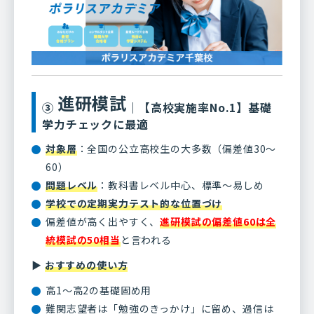
進研模試
③
｜【高校実施率No.1】基礎
学力チェックに最適
対象層
：全国の公立高校生の大多数（偏差値30～
60）
問題レベル
：教科書レベル中心、標準〜易しめ
学校での定期実力テスト的な位置づけ
偏差値が高く出やすく、
進研模試の偏差値60は全
統模試の50相当
と言われる
▶
おすすめの使い方
高1～高2の基礎固め用
難関志望者は「勉強のきっかけ」に留め、過信は