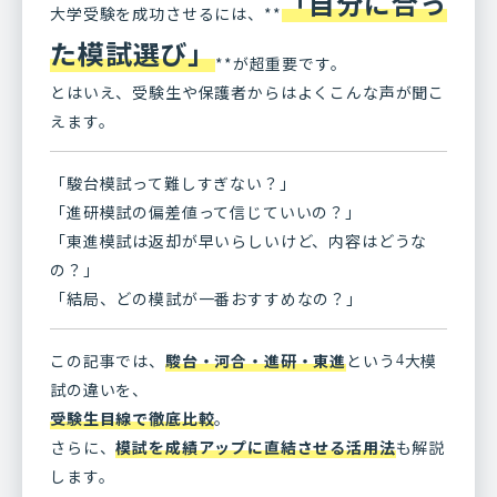
「自分に合っ
大学受験を成功させるには、**
た模試選び」
**が超重要です。
とはいえ、受験生や保護者からはよくこんな声が聞こ
えます。
「駿台模試って難しすぎない？」
「進研模試の偏差値って信じていいの？」
「東進模試は返却が早いらしいけど、内容はどうな
の？」
「結局、どの模試が一番おすすめなの？」
この記事では、
駿台・河合・進研・東進
という
大模
4
試の違いを、
受験生目線で徹底比較
。
さらに、
模試を成績アップに直結させる活用法
も解説
します。