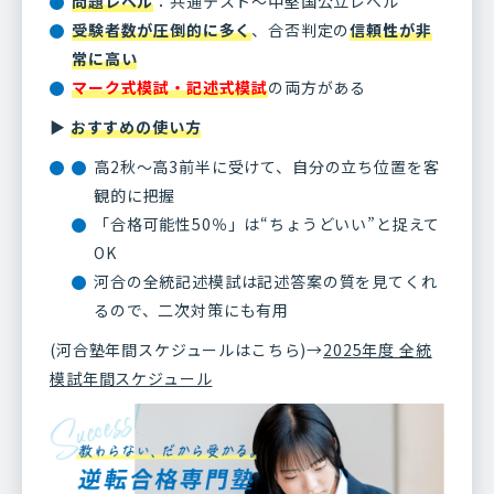
問題レベル
：共通テスト～中堅国公立レベル
受験者数が圧倒的に多く
、合否判定の
信頼性が非
常に高い
マーク式模試・記述式模試
の両方がある
▶
おすすめの使い方
高2秋〜高3前半に受けて、自分の立ち位置を客
観的に把握
「合格可能性50％」は“ちょうどいい”と捉えて
OK
河合の全統記述模試は記述答案の質を見てくれ
るので、二次対策にも有用
(河合塾年間スケジュールはこちら)→
2025年度 全統
模試年間スケジュール