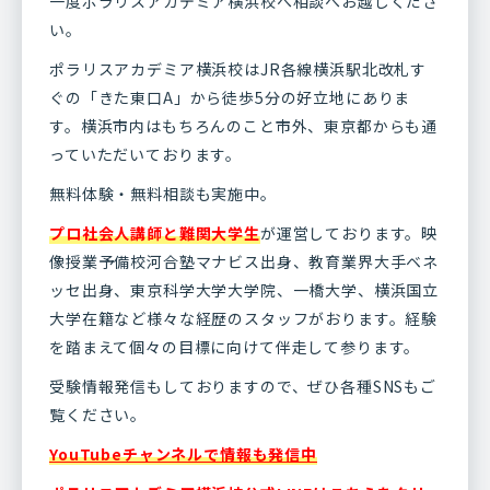
一度ポラリスアカデミア横浜校へ相談へお越しくださ
い。
ポラリスアカデミア横浜校はJR各線横浜駅北改札す
ぐの「きた東口A」から徒歩5分の好立地にありま
す。横浜市内はもちろんのこと市外、東京都からも通
っていただいております。
無料体験・無料相談も実施中。
プロ社会人講師と難関大学生
が運営しております。映
像授業予備校河合塾マナビス出身、教育業界大手ベネ
ッセ出身、東京科学大学大学院、一橋大学、横浜国立
大学在籍など様々な経歴のスタッフがおります。経験
を踏まえて個々の目標に向けて伴走して参ります。
受験情報発信もしておりますので、ぜひ各種SNSもご
覧ください。
YouTubeチャンネルで情報も発信中